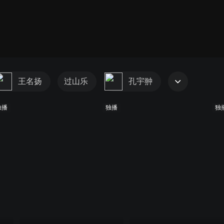
王名扬
过山乐
孔宇翀
独播
独播
独