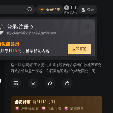
会员特惠
登录
历史
客户端
登录/注册
视频
讨论
同步多端观看记录 尊享高清观影体验
我的西域公主
简介
立即开通
15
月每月
元，畅享精彩内容
中国/2025/跨越千年邂逅逃婚公主
路一萍 李明轩 王名扬 过山乐 | 现代考古学者白牧礼因研究
西域古铃铛意外穿越，在石窟邂逅逃婚的精绝国公主阿依
慕，在白牧礼的相助下，阿依慕一路与不怀好意的联姻对
象莎车国王子沙耶斗智斗勇，经历种种磨难后阿依慕公主
和白牧礼携手共赴精绝国破除了莎车国阴谋，化解了精绝
国的危机。当两人约定携手游历西域与长安之时，时空裂
隙却将白牧礼带回现代，留下阿依慕在大漠之中追寻爱人
首3月18元/月
痕迹。