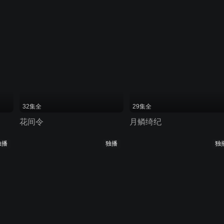
32集全
29集全
花间令
月鳞绮纪
独播
独播
独