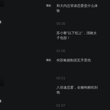
和大内总管谈恋爱是什么体
预告
验
播
00:36
苏小黎“以下犯上”，强吻太
子包甜！
01:06
何苏稣烧制泥瓦手受伤
预告
00:51
八倍速恋爱，全糖狗粮吃到
饱
播
01:07