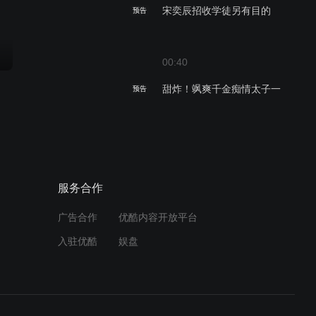
宋奕辰招收学徒另有目的
预告
00:40
甜炸！飒爽千金痴情太子一
预告
吻定情
00:19
何苏酥与耳背大爷鸡同鸭讲
两人对话太搞笑
服务合作
广告合作
优酷内容开放平台
01:04
入驻优酷
娱盘
宋奕辰决意用生命换取国家
预告
太平
00:39