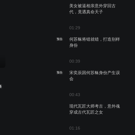
美女被逼相亲意外穿回古
代，竟遇真命天子
01:29
何苏稣将错就错，打造别样
预告
身份
00:39
宋奕辰因何苏稣身份产生误
预告
会
播
00:43
现代瓦匠大师考古，意外魂
穿成古代瓦匠之女
01:16