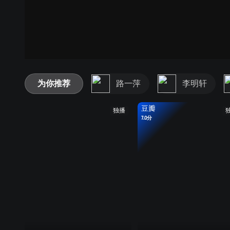
为你推荐
路一萍
李明轩
豆瓣
独播
7.0分