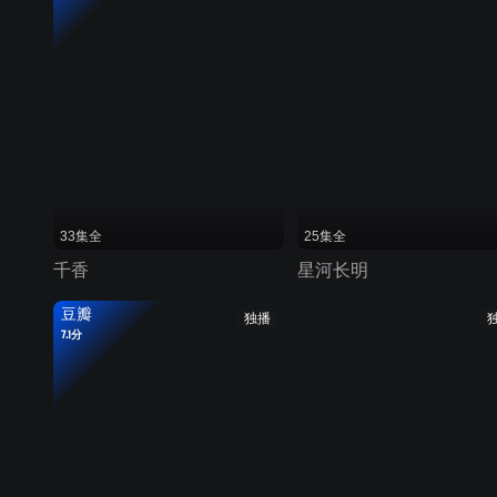
33集全
25集全
千香
星河长明
豆瓣
独播
7.1分