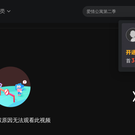
类
3
首
权原因无法观看此视频