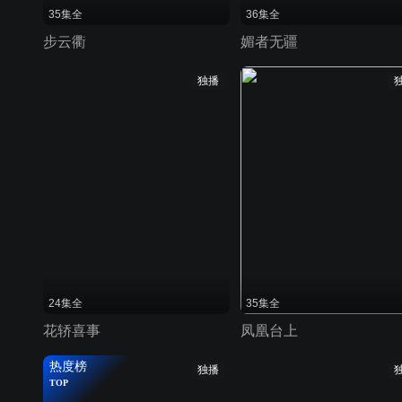
35集全
36集全
步云衢
媚者无疆
独播
24集全
35集全
花轿喜事
凤凰台上
热度榜
独播
TOP