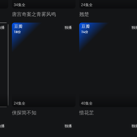
34集全
24集全
唐宫奇案之青雾风鸣
翘楚
豆瓣
豆瓣
独播
独播
独
7.8分
7.4分
24集全
40集全
侠探简不知
惜花芷
独播
独播
独