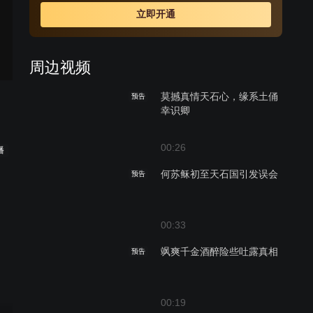
立即开通
周边视频
莫撼真情天石心，缘系土俑
预告
幸识卿
00:26
播
何苏稣初至天石国引发误会
预告
00:33
飒爽千金酒醉险些吐露真相
预告
00:19