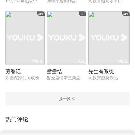
10万+弹幕热议中
同样穿越类作品
同款穿越元素节目
APP
APP
APP
20集全
20集全
24集全
藏香记
鸳鸯结
先生有系统
欢喜冤家共同成长
鸳鸯蛊情牵三角恋
同款穿越类作品
换一换
热门评论