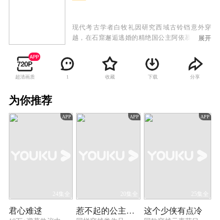
现代考古学者白牧礼因研究西域古铃铛意外穿
越，在石窟邂逅逃婚的精绝国公主阿依慕，在白
展开
牧礼的相助下，阿依慕一路与不怀好意的联姻对
象莎车国王子沙耶斗智斗勇，经历种种磨难后阿
依慕公主和白牧礼携手共赴精绝国破除了莎车国
超清画质
收藏
下载
分享
1
阴谋，化解了精绝国的危机。当两人约定携手游
历西域与长安之时，时空裂隙却将白牧礼带回现
为你推荐
代，留下阿依慕在大漠之中追寻爱人痕迹。
APP
APP
APP
24集全
20集全
25集全
君心难逑
惹不起的公主殿下
这个少侠有点冷