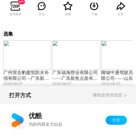
超清画质
评论
收藏
下载
分享
选集
01:37
01:34
广州突击豹建筑防水补
广东福海饼业有限公司
聊城中通驾驶员
强有限公司—广东新焦
——广东新焦点发布广
限公司——山东
2026-08-07
2026-08-07
2026-08-05
点发布广东电视台播出
东电视台播出
发布山东电视台
打开方式
继续使用浏览器
Copyright©
2026
优酷 youku.com
版权所有
京ICP备06050721号-1
优酷
打开
为好内容全力以赴