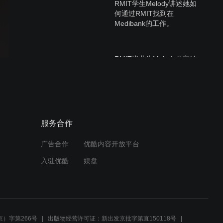
RMIT学生Melody讲述她如
何通过RMIT找到在
Medibank的工作。
RMIT毕业生Melody分享她
转学到RMIT的原因，以及
对新生的建议。
作为中国学生如何申请皇家
服务合作
墨尔本理工大学（RMIT
University）
广告合作
优酷内容开放平台
入驻优酷
娱盘
Student Clubs | RMIT
University
）字第266号
出版物经营许可证：新出发京批字第直150118号