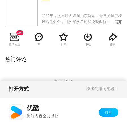
1937年，抗日烽火燃遍山东沂蒙，青年党员庄埼
风临危受命，回乡探索发动群众凝聚抗日力量之
展开
路，通过组织农救会，建立基层武装，一步步聚
沙成塔，团结一切可以团结的力量，领悟了“兵民
是胜利之本”的题中之义。在敌后也是抗日的最前
超清画质
收藏
下载
分享
26
线，军民同心浴血奋战，水乳交融，生死与共，
最终彻底驱逐日寇，重振我们的大好河山。
热门评论
暂无评论
打开方式
继续使用浏览器
Copyright©
2026
优酷 youku.com
版权所有
优酷
京ICP备06050721号-1
打开
为好内容全力以赴