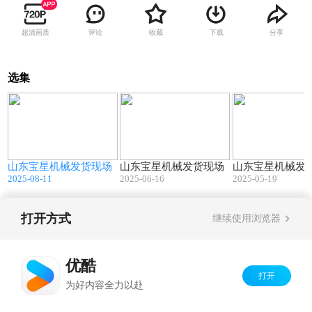
超清画质
评论
收藏
下载
分享
选集
3
00:37
01:19
山东宝星机械发货现场
山东宝星机械发货现场
山东宝星机械发
2025-08-11
2025-06-16
2025-05-19
打开方式
继续使用浏览器
Copyright©
2026
优酷 youku.com
版权所有
京ICP备06050721号-1
优酷
打开
为好内容全力以赴