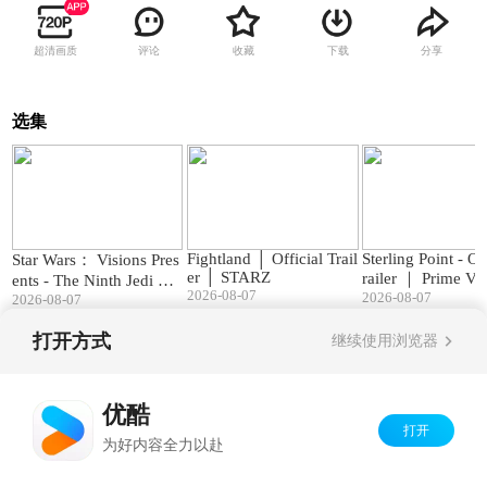
超清画质
评论
收藏
下载
分享
选集
02:05
02:04
Fightland │ Official Trail
Sterling Point - Of
Star Wars： Visions Pres
er │ STARZ
railer ｜ Prime Vi
ents - The Ninth Jedi ｜
2026-08-07
2026-08-07
Official Trailer
2026-08-07
打开方式
继续使用浏览器
Copyright©
2026
优酷 youku.com
版权所有
京ICP备06050721号-1
优酷
打开
为好内容全力以赴