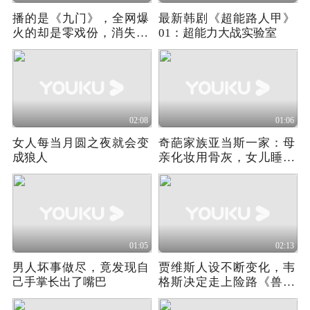
播的是《九门》，全网爆
最新韩剧《超能路人甲》
火的却是零戏份，消失10
01：超能力大战实验室
年的张铭恩
02:08
01:06
女人每当月圆之夜就会变
奇葩家族亚当斯一家：母
成狼人
亲化妆用骨灰，女儿睡觉
断头台（下）
01:05
02:13
男人坏事做尽，竟发现自
贾维斯人设不断变化，韦
己手掌长出了嘴巴
格斯决定走上险路《兽藏
我心》02