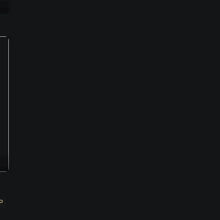
第4期 上：再现《飞驰人
VIP
生》，黄渤压垮沈腾
2025-07-05期
查看全部
周边视频
常远爆笑逗艾伦说他是“老
五”不是麻花二哥
00:55
沈腾马丽给麻花F4爆笑起
名“四个老baby”
00:41
P
艾伦常远默契十足秀即兴相