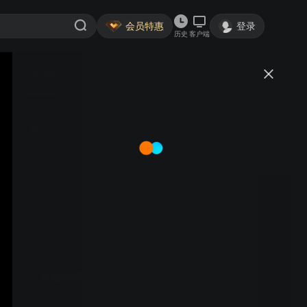
会员特惠
登录
历史
客户端
视频
讨论
183万+
麻花特开心 第二季
简介
2204
熟人局综艺
游戏竞技
沈腾 马丽 | 爆笑盛宴！麻花家族“穿越”经典IP世界，与大咖
好友一同开启欢乐团建大冒险！
最低6元/月升SVIP
与家人共享电视端极致观看体验