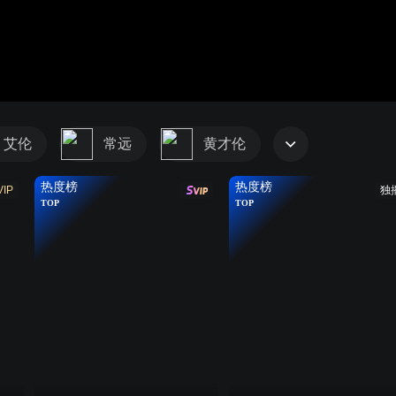
艾伦
常远
黄才伦
热度榜
热度榜
VIP
独
TOP
TOP