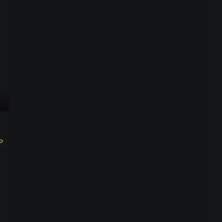
声
01:11
刘同刘思维把麻花团综当
《披荆斩棘》录
01:18
陶亮想剪麻花团综被沈腾扼
杀在摇篮里
P
00:57
冯满图图排练模仿艾伦《羞
羞的铁拳》名场面
01:46
马丽海边玩烟花氛围感拉满