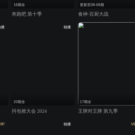
16期全
更新至08-06期
奔跑吧 第十季
食神·百厨大战
独播
独播
20期全
17期全
抖包袱大会 2024
王牌对王牌 第九季
VIP
独播
VI