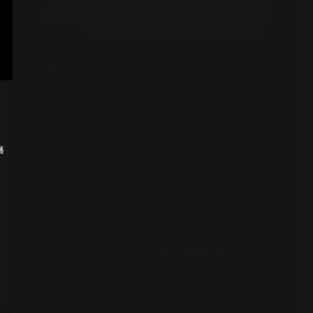
立即升级
选集
12期全
第一季
第二季
正片
先导
麻丫你来啦
开心麻了
纯享版
播
第3期 上：搭档互选“修罗
VIP
场”，沈腾气泡音震麻杨超越
2025-06-28期
第3期 下：全员喜剧人，憋
VIP
笑挑战笑喷沈腾
2025-06-28期