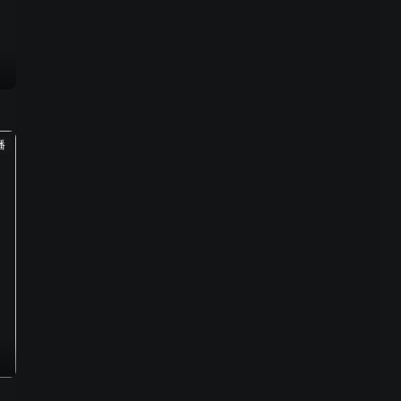
00:57
马丽常远开玩笑说陶亮上节
目整人设
播
01:40
艾伦当过体委，常远聊小时
候被同学告状
01:36
沈腾说陶亮的魅力能断送别
人的人生
01:02
李海银王成思彩排诗朗诵融