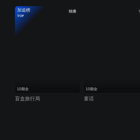
加追榜
独播
TOP
10期全
10期全
盲盒旅行局
童话