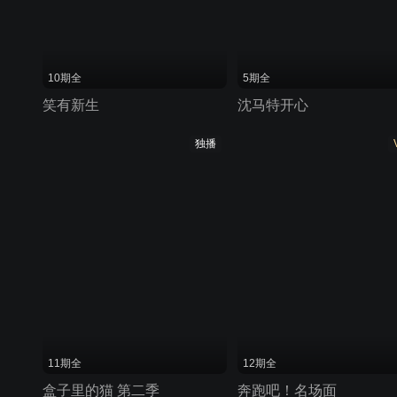
10期全
5期全
笑有新生
沈马特开心
独播
11期全
12期全
盒子里的猫 第二季
奔跑吧！名场面