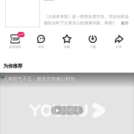
《大医本草堂》是一档养生类节目。节目内容选
题结合时下大家关心的健康问题，每期都会邀请
展开
国内中医界人物现场给出专业解答，通过专业讲
解、举例对比、观众互动等，将健康养生知识用
生动活泼的形式传递给观众。
超清画质
评论
收藏
下载
分享
为你推荐
人体阳气不足，肠道息肉难以根除
00:51
APP内观看