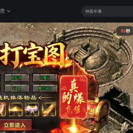
类
94
秒