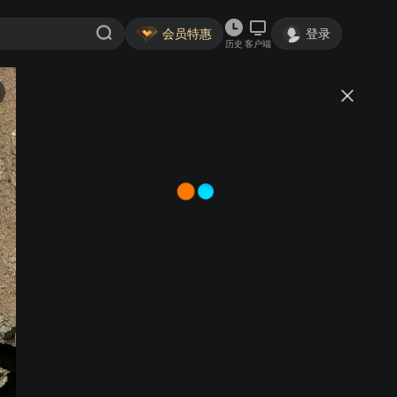
会员特惠
登录
历史
客户端
视频
讨论
第六十四期 fNIRS Journal Club 视
频 黄润玉
Julie祝婉玲
关注
91粉丝
视频