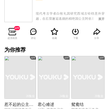
现代考古学者白牧礼因研究西域古铃铛意外穿
越，在石窟邂逅逃婚的精绝国公主阿依慕，在白
展开
牧礼的相助下，阿依慕一路与不怀好意的联姻对
象莎车国王子沙耶斗智斗勇，经历种种磨难后阿
依慕公主和白牧礼携手共赴精绝国破除了莎车国
超清画质
评论
收藏
下载
分享
阴谋，化解了精绝国的危机。当两人约定携手游
历西域与长安之时，时空裂隙却将白牧礼带回现
为你推荐
代，留下阿依慕在大漠之中追寻爱人痕迹。
APP
APP
APP
20集全
24集全
20集全
惹不起的公主殿下
君心难逑
鸳鸯结