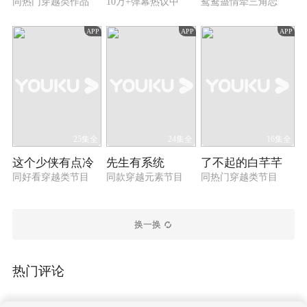
同热门穿越类作品
10万+弹幕热议中
鸳鸯蛊情牵三角恋
APP
APP
APP
25集全
24集全
16集全
这个少侠有点冷
先生有系统
了不起的白芊芊
同好看穿越类节目
同款穿越元素节目
同热门穿越类节目
换一换
热门评论