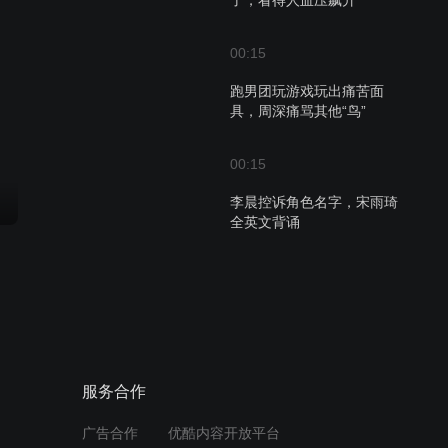
了，看得人血压飙升
00:15
跑男团玩游戏玩出痛苦面
具，周深痛骂其他“鸟”
00:15
李晨控诉角色名字，宋雨琦
全英文背诵
00:15
张真源落水喊“妈”，撕名牌
大战全员“杀”疯了
00:15
服务合作
白鹿翟子路现场上演霸总剧
广告合作
优酷内容开放平台
情，范丞丞无辜躺枪