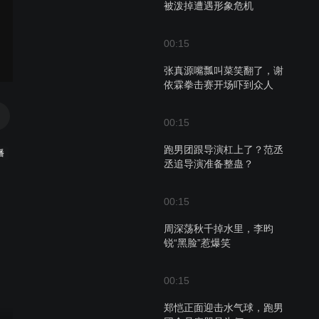
被泼掉遭遇形象危机
00:15
张真源嘴瓢叫菜笑翻了，谢
依霖拳击赛开场吓到众人
00:15
跑男团跟导演杠上了？范丞
播
丞追导演准备整蛊？
00:15
周深荡秋千掉水里，李昀
锐“黑脸”惹爆笑
00:15
郑恺正面迎击水气球，跑男