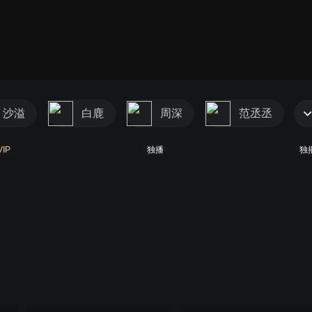
沙溢
白鹿
周深
范丞丞
VIP
独播
独