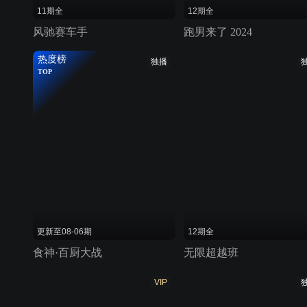
11期全
12期全
风驰赛车手
跑男来了 2024
热度榜
独播
TOP
更新至08-06期
12期全
食神·百厨大战
无限超越班
VIP