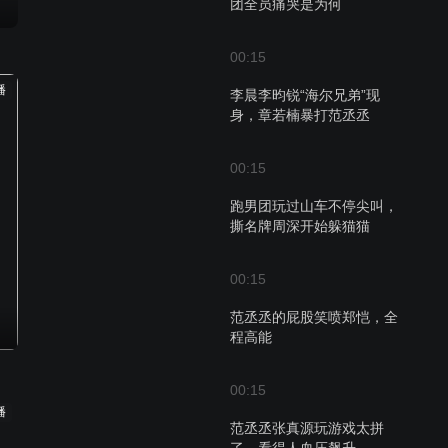
团全员痛哭是为何
00:15
播
李晨李昀锐“海尔兄弟”现
身，章若楠暴打范丞丞
00:15
跑男团玩过山车不停尖叫，
撕名牌周深开始躲猫猫
00:15
范丞丞的屁股笑喷郑恺，全
程高能
00:15
播
范丞丞张真源玩游戏太拼