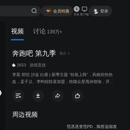
会员特惠
登录
历史
客户端
视频
讨论
139万+
奔跑吧 第九季
简介
2653
游戏竞技
李晨 郑恺 沙溢 白鹿 | 新季主题 “轻装上阵”，风格轻快热
血，孟子义、李昀锐惊喜加盟，快随众星甩掉烦恼，开
跑！
周边视频
范丞丞变范PD，陈哲远假发