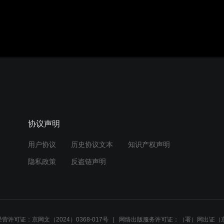
协议声明
用户协议
历史协议文本
知识产权声明
隐私政策
反盗链声明
营许可证：京网文（2024）0368-017号
网络出版服务许可证：（署）网出证（京