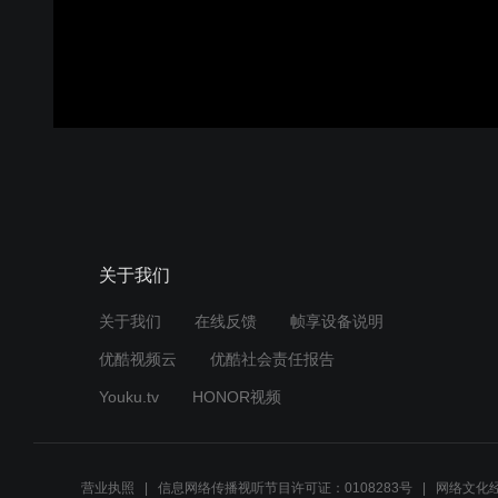
关于我们
关于我们
在线反馈
帧享设备说明
优酷视频云
优酷社会责任报告
Youku.tv
HONOR视频
营业执照
信息网络传播视听节目许可证：0108283号
网络文化经