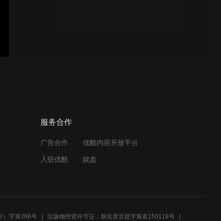
Star Wars： Visions
Presents - The Ninth Jedi
｜ Official Trailer
Fightland │ Official Trailer
│ STARZ
Sterling Point - Official
服务合作
Trailer ｜ Prime Video
广告合作
优酷内容开放平台
入驻优酷
娱盘
Neagley Season 1 - Official
Teaser Trailer ｜ Prime
Video
）字第266号
出版物经营许可证：新出发京批字第直150118号