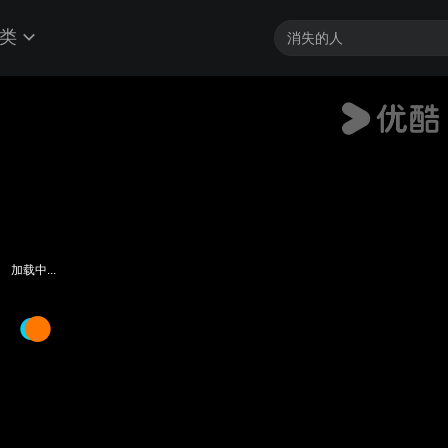
类
加载中...