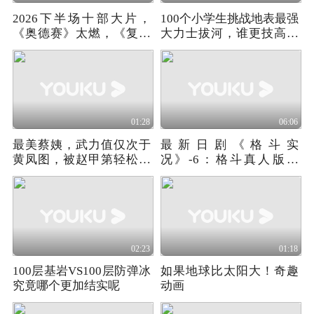
2026下半场十部大片，
100个小学生挑战地表最强
《奥德赛》太燃，《复联
大力士拔河，谁更技高一
5》压轴！
筹呢
01:28
06:06
最美蔡姨，武力值仅次于
最新日剧《格斗实
黄凤图，被赵甲第轻松拿
况》-6：格斗真人版结
下
局！打斗硬核到炸裂
02:23
01:18
100层基岩VS100层防弹冰
如果地球比太阳大！奇趣
究竟哪个更加结实呢
动画