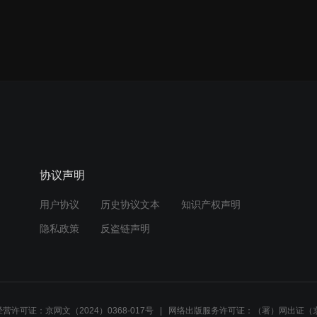
协议声明
用户协议
历史协议文本
知识产权声明
隐私政策
反盗链声明
营许可证：京网文（2024）0368-017号
网络出版服务许可证：（署）网出证（京