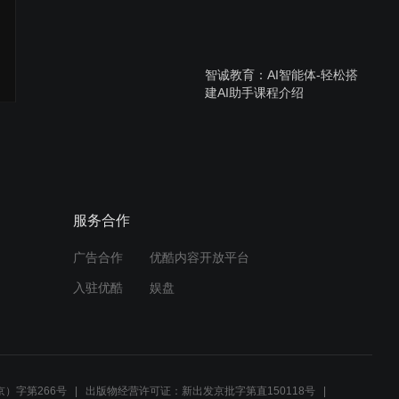
智诚教育：AI智能体-轻松搭
建AI助手课程介绍
智诚教育《师全润老师：学
习华为式管理》授课片段
服务合作
广告合作
优酷内容开放平台
智诚教育︱跨部门沟通与协
入驻优酷
娱盘
作
TTT内训师培训︱就找智诚
教育
）字第266号
出版物经营许可证：新出发京批字第直150118号