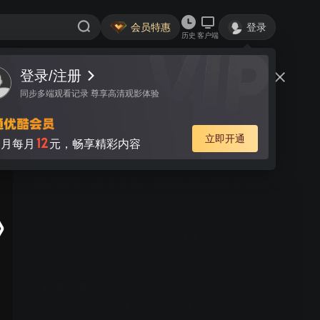
会员特惠
登录
历史
客户端
视频
讨论
9
男生女生向前冲 2025
简介
706
游戏
闯关
韩露 张怡乐 陈启 李子涵 | 《男生女生向前冲》是安徽卫视
一档大型户外竞技类真人秀节目，区别于所有同类的节
目，特别设置男女双赛道，目的是为保证男女选手都能呈
现不同的看点和亮点。赛道将专门针对男女不同的运动特
点，进行不同的关卡设计：男生赛道将更注重力量与速
度，而女生赛道则在智慧与趣味上更为讲究。男女赛道精
彩纷呈，水上游戏关卡重重，惊险刺激爆笑升级，更有从
首月15元
热带雨林到冰河世纪的全新视觉享受，节目从赛制、形式