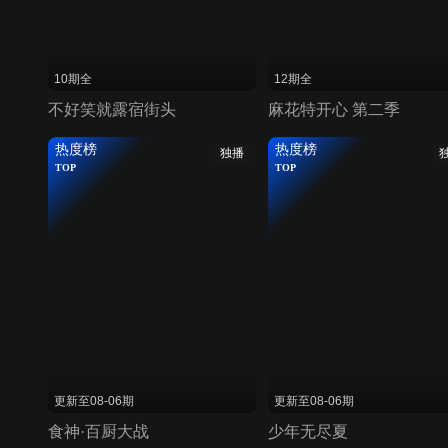
10期全
12期全
不好笑就露宿街头
麻花特开心 第二季
热度榜
热度榜
独播
TOP
TOP
更新至08-06期
更新至08-06期
食神·百厨大战
少年无尽夏