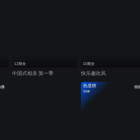
12期全
10期全
中国式相亲 第一季
快乐趣吹风
热度榜
独播
独
TOP