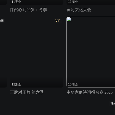
11期全
11期全
怦然心动20岁：冬季
黄河文化大会
独播
VIP
12期全
10期全
王牌对王牌 第六季
中华家庭诗词擂台赛 2025
独