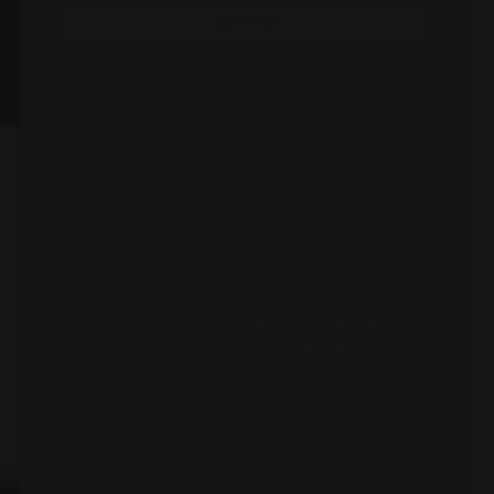
上标新立异，在众多竞技类真人秀中，突出节目概念传
立即开通
达，具有自己独特的亮点。作为午间传奇榜样节目，成功
打造品牌合作的优质样板间！伙伴需求实时响应，专属内
容快速上屏，成为面向00后受众的出圈爆款！
选集
365期全
三季
2022
2023
2024
2025
2026
第126期 高手云集火力全
VIP
开，吴申芳吴国胜成功守住
擂主宝座
2025-05-06期
第127期 年度巅峰对决强势
VIP
开启，谁才是真正的王者
2025-05-07期
第128期 我夸赞你闯关，向
VIP
前冲夸夸团助力大冲关