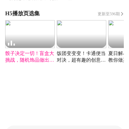
H5播放页选集
更新至596期
自
骰子决定一切！盲盒大
饭团变变变！卡通便当
夏日解暑
挑战，随机饰品做出超
对决，超有趣的创意料
教你做荔
萌痛袋
理
就爱上