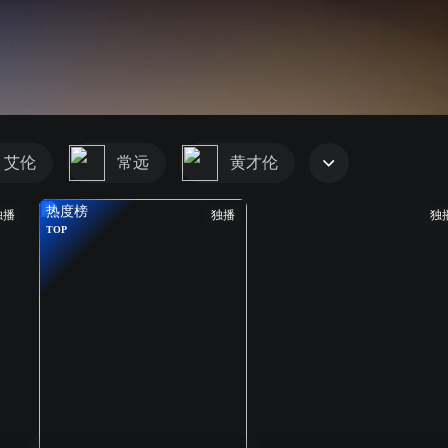
艾伦
常远
黄才伦
热度榜
独播
独播
独
TOP