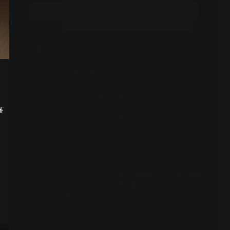
立即开通
选集
12期全
第一季
第二季
正片
先导
麻丫你来啦
开心麻了
纯享版
播
麻丫你来啦：艾伦常远的“蛐
VIP
蛐”时刻
2025-08-12期
麻丫你来啦：庄达菲还想再
VIP
来“麻花”
2025-08-19期