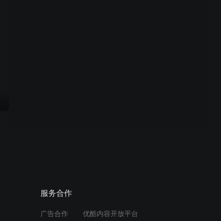
声
01:11
刘同刘思维把麻花团综当
《披荆斩棘》录
01:18
陶亮想剪麻花团综被沈腾扼
杀在摇篮里
00:57
冯满图图排练模仿艾伦《羞
羞的铁拳》名场面
服务合作
01:46
广告合作
优酷内容开放平台
马丽海边玩烟花氛围感拉满