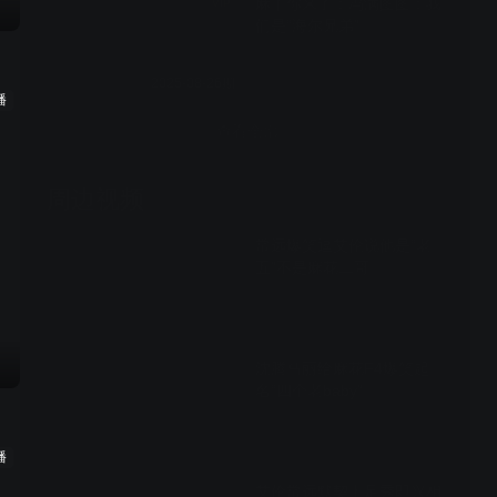
麻丫你来了：冯满图图：我
VIP
们是“海尔兄弟”
2025-08-26期
播
查看全部
周边视频
常远爆笑逗艾伦说他是“老
五”不是麻花二哥
00:55
沈腾马丽给麻花F4爆笑起
名“四个老baby”
00:41
播
艾伦常远默契十足秀即兴相