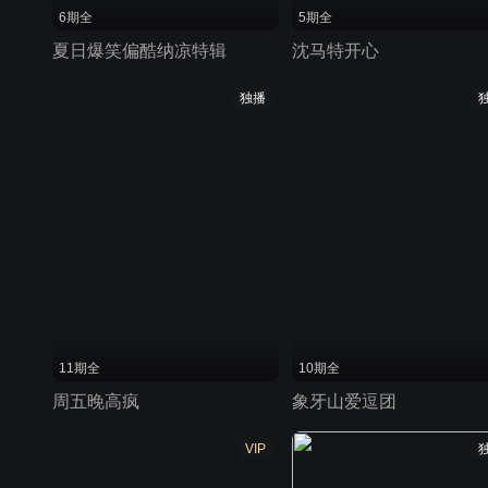
6期全
5期全
夏日爆笑偏酷纳凉特辑
沈马特开心
独播
11期全
10期全
周五晚高疯
象牙山爱逗团
VIP