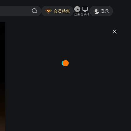
会员特惠
登录
历史
客户端
视频
讨论
183万+
麻花特开心 第二季
简介
2204
熟人局综艺
游戏竞技
沈腾 马丽 | 爆笑盛宴！麻花家族“穿越”经典IP世界，与大咖
好友一同开启欢乐团建大冒险！
首3月18元/月