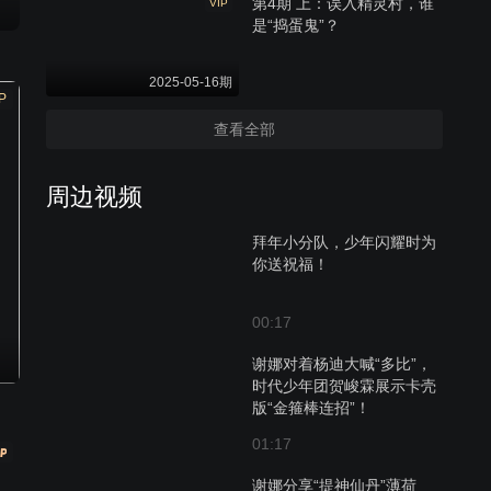
第4期 上：误入精灵村，谁
VIP
是“捣蛋鬼”？
2025-05-16期
P
查看全部
周边视频
拜年小分队，少年闪耀时为
你送祝福！
00:17
谢娜对着杨迪大喊“多比”，
时代少年团贺峻霖展示卡壳
版“金箍棒连招”！
01:17
谢娜分享“提神仙丹”薄荷