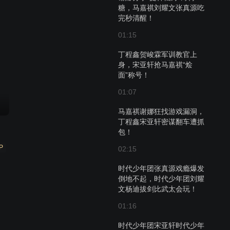
糖，马嘉祺刘耀文张真源吃
完秒清醒！
01:15
丁程鑫贺峻霖军训教官上
身，宋亚轩抢马嘉祺“烩
面”称号！
01:07
马嘉祺谢娜狂找游戏漏洞，
丁程鑫宋亚轩密谋翻车遭抓
包！
P
02:15
时代少年团张真源戏瘾爆发
倒地不起，时代少年团刘耀
文杨迪拔剑比武太会玩！
01:16
时代少年团宋亚轩时代少年