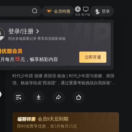
会员特惠
登录
历史
客户端
登录/注册
视频
讨论
135万+
同步多端观看记录 尊享高清观影体验
这是我的西游
简介
立即开通
15
月每月
元，畅享精彩内容
3354
游戏竞技
明星体验
青春偶像
时代少年团 谢娜 唐国强 杨迪 | 时代少年团与谢娜、唐国
强、杨迪等组成“西游团”，通过重重考验挑战自我探索“西
游精神”。
会员9天后到期
限时续费享优惠，首3月每月15元