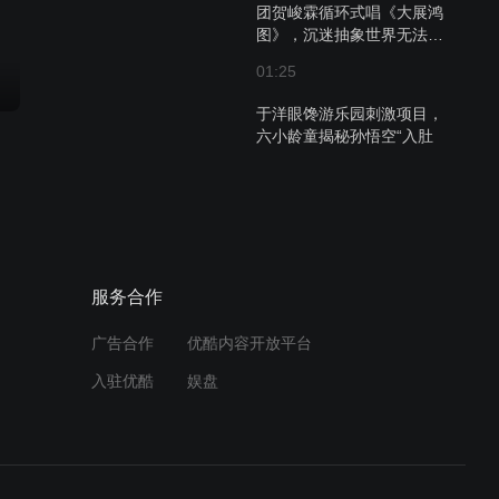
团贺峻霖循环式唱《大展鸿
图》，沉迷抽象世界无法自
拔！
01:25
于洋眼馋游乐园刺激项目，
六小龄童揭秘孙悟空“入肚
术”！
02:23
马嘉祺严浩翔比拼颠乒乓
球，丁程鑫狂捣乱结果被“制
裁”！
服务合作
02:10
广告合作
优酷内容开放平台
杨迪撞脸GAI相似度百分
付费
入驻优酷
娱盘
百？游戏黑洞时代少年团张
真源掉线不断！
02:22
时代少年团宋亚轩变身忙碌
付费