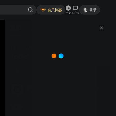
会员特惠
登录
历史
客户端
视频
讨论
IT： Welcome to Derry ｜ Official
Teaser ｜ HBO Max
gaohuacq
关注
567粉丝
视频