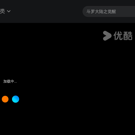
类
加载中...