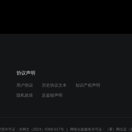
协议声明
用户协议
历史协议文本
知识产权声明
隐私政策
反盗链声明
营许可证：京网文（2024）0368-017号
网络出版服务许可证：（署）网出证（京