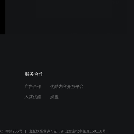
Neagley Season 1 - Official
Teaser Trailer ｜ Prime
Video
【野蠻遊戲：虛實世界】全
新官方預告 12.23 (三) 聖誕
跨年娛樂首選
REACHER Season 4 -
服务合作
Official Trailer ｜ Prime
Video
广告合作
优酷内容开放平台
入驻优酷
娱盘
Carrie – Official Teaser ｜
Prime Video
）字第266号
出版物经营许可证：新出发京批字第直150118号