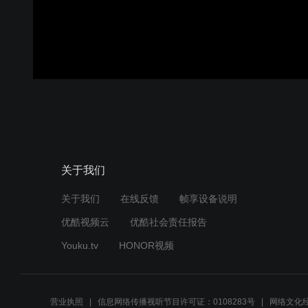
关于我们
关于我们
在线反馈
帧享设备说明
优酷视频云
优酷社会责任报告
Youku.tv
HONOR视频
营业执照
信息网络传播视听节目许可证：0108283号
网络文化经