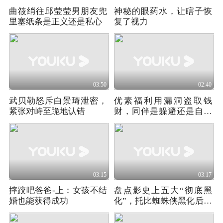
曲筱绡往邱莹莹男朋友兜
神秘的眼药水，让瞎子恢
里塞纸条是正义还是私心
复了视力
03:50
02:40
武贝勒怒斥白景琦泄密，
优素福利用漏洞盗取钱
紧张对峙至跪地认错
财，同伴是躲避还是自首
《银行恶棍》02
03:15
03:17
摔跤吧爸爸-上：女孩不结
盘点影史上五大“彻底黑
婚也能获得成功
化”，托比蜘蛛侠黑化后反
而像常人