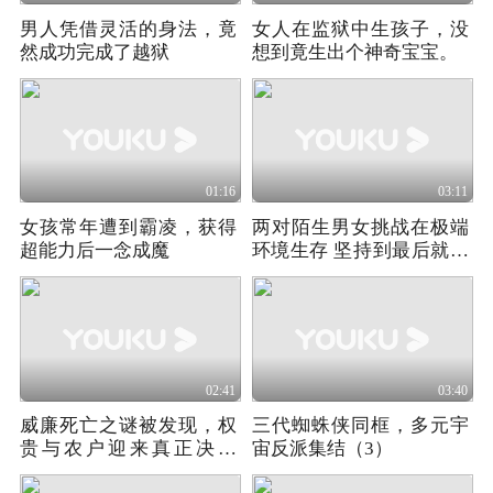
男人凭借灵活的身法，竟
女人在监狱中生孩子，没
然成功完成了越狱
想到竟生出个神奇宝宝。
01:16
03:11
女孩常年遭到霸凌，获得
两对陌生男女挑战在极端
超能力后一念成魔
环境生存 坚持到最后就能
赢得10万美金
02:41
03:40
威廉死亡之谜被发现，权
三代蜘蛛侠同框，多元宇
贵与农户迎来真正决战
宙反派集结（3）
《弃徒》07