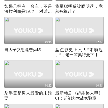
如果只拥有一台车，不是
将军聪明反被聪明误，竟
法拉利而是TA？！对话汽
然被算计了
车收藏家马大立
00:15
02:32
当孟子义想逗曾舜晞
盘点影史上六大“零帧起
手”，老一辈奥特曼下手没
轻没重的
01:12
10:31
杀手竟是男人最爱的未婚
最新韩剧《超能路人甲》
妻
01：超能力大战实验室