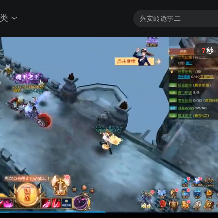
类
7
秒