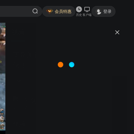
会员特惠
登录
历史
客户端
视频
讨论
涛哥测评招人啦，欢迎加入我的团
伙！
涛哥测评
关注
72.2万粉丝
视频