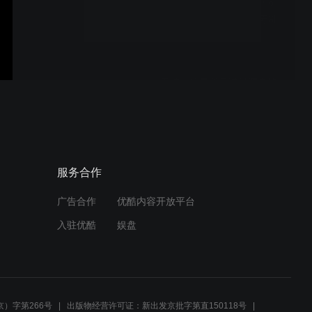
花12万买高配版“老头乐”？
朋友都觉得我疯了！【涛哥
测评】
天呐，这是我见过最漂亮的
钢铁侠玩具！【涛哥测评】
能碎卡的腰带？这太逆天
服务合作
了！
广告合作
优酷内容开放平台
入驻优酷
娱盘
小米Yu7真车实拍，这次是
真风道了？
）字第266号
出版物经营许可证：新出发京批字第直150118号