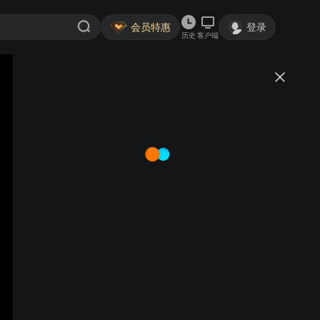
会员特惠
登录
历史
客户端
视频
讨论
Sem2 UGC China with Nick
RMITUniversity
关注
111粉丝
视频
RMIT学生Melody讲述她如
何通过RMIT找到在