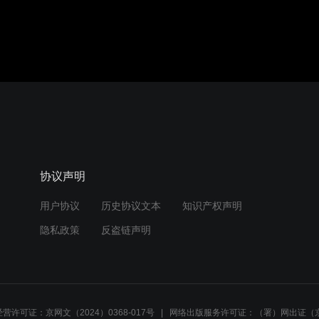
协议声明
用户协议
历史协议文本
知识产权声明
隐私政策
反盗链声明
营许可证：京网文（2024）0368-017号
网络出版服务许可证：（署）网出证（京