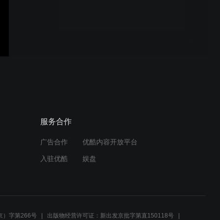
Medibank的工作。
RMIT毕业生Melody分享她
转学到RMIT的原因，以及
对新生的建议。
作为中国学生如何申请皇家
墨尔本理工大学（RMIT
University）
服务合作
广告合作
优酷内容开放平台
Student Clubs | RMIT
入驻优酷
娱盘
University
RMIT飞行专业学生的日常 |
RMIT University
）字第266号
出版物经营许可证：新出发京批字第直150118号