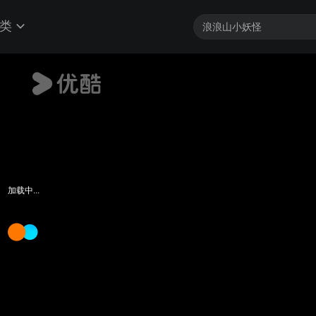
类
加载中...