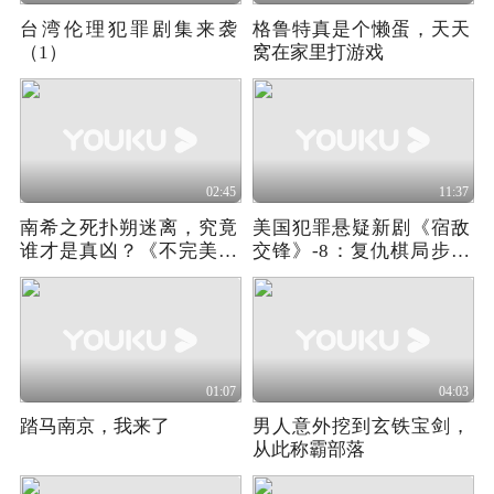
台湾伦理犯罪剧集来袭
格鲁特真是个懒蛋，天天
（1）
窝在家里打游戏
02:45
11:37
南希之死扑朔迷离，究竟
美国犯罪悬疑新剧《宿敌
谁才是真凶？《不完美的
交锋》-8：复仇棋局步步
女人》02
反噬，全员皆落遗憾结局
01:07
04:03
踏马南京，我来了
男人意外挖到玄铁宝剑，
从此称霸部落