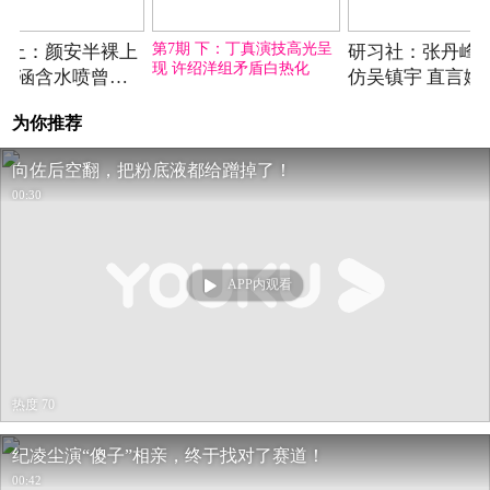
2025-05-17期
2025-05-17期
2025-
第7期 下：丁真演技高光呈
期 上：颜安半裸上
研习社：张丹峰
现 许绍洋组矛盾白热化
余宇涵含水喷曾志
仿吴镇宇 直言嫉
真
为你推荐
向佐后空翻，把粉底液都给蹭掉了！
00:30
APP内观看
热度 70
纪凌尘演“傻子”相亲，终于找对了赛道！
00:42