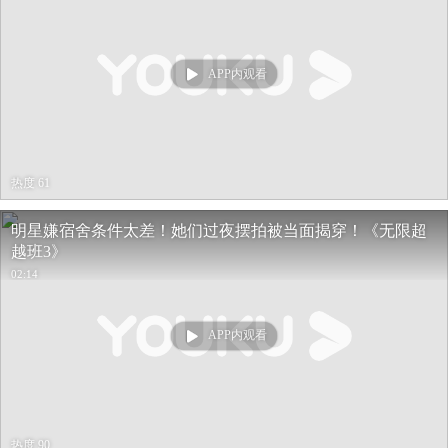
APP内观看
热度 61
明星嫌宿舍条件太差！她们过夜摆拍被当面揭穿！《无限超
越班3》
02:14
APP内观看
热度 90