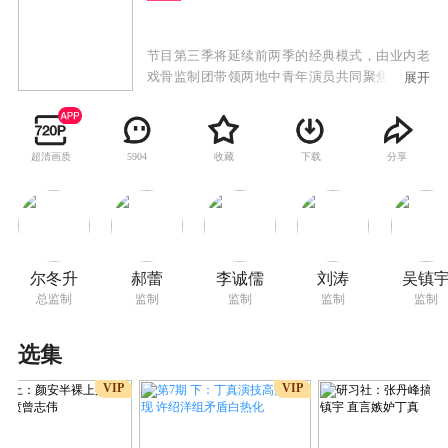
节目第三季将延续前两季的经典模式，由业内老
戏骨监制团带领两地中青年演员共同聚焦演员职
展开
场生态，回归演员初心，以经典影视作品为主要
演绎题材，展开能力与素养的双重考验，直面市
场，近距离接触顶级资源，最终诞生年度无限之
超清画质
收藏
下载
分享
5904
星。
尔冬升
郝蕾
李诚儒
刘涛
吴镇
总监制
监制
监制
监制
监制
选集
VIP
VIP