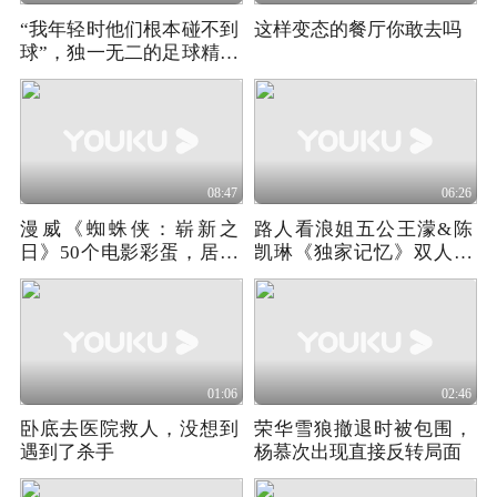
“我年轻时他们根本碰不到
这样变态的餐厅你敢去吗
球”，独一无二的足球精灵
（1）
08:47
06:26
漫威《蜘蛛侠：崭新之
路人看浪姐五公王濛&陈
日》50个电影彩蛋，居然
凯琳《独家记忆》双人合
藏了这么多致敬！
作舞台反应！
01:06
02:46
卧底去医院救人，没想到
荣华雪狼撤退时被包围，
遇到了杀手
杨慕次出现直接反转局面