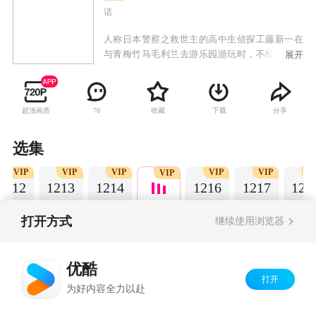
话
人称日本警察之救世主的高中生侦探工藤新一在
与青梅竹马毛利兰去游乐园游玩时，不经意中发
展开
现了行踪可疑的黑衣人。于是工藤新一尾随跟
踪，并目睹了黑衣人正在进行可疑交易。不料，
却被另一名黑衣人在背后击晕，被强行灌下一种
超清画质
收藏
下载
分享
76
名为APTX-4869的毒药，致使身体变小。为了在
不暴露真实身份并继续追踪黑衣人及其成员，情
急之下，工藤新一受到《福尔摩斯》的作者“阿瑟·
选集
柯南·道尔”和“江户川乱步”名字的启发，改名
VIP
VIP
VIP
VIP
VIP
V
为“江户川柯南”，并寄住在毛利兰的家中。作为
VIP
1212
1213
1214
1216
1217
121
侦探，柯南实在看不下去毛利小五郎经常做的一
些“发育不良”的错误推理，便帮助毛利小五郎破
了许多案子。
打开方式
继续使用浏览器
Copyright©
2026
优酷 youku.com
版权所有
优酷
京ICP备06050721号-1
打开
为好内容全力以赴