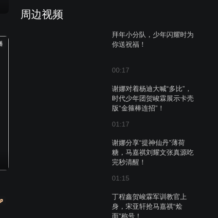
周边视频
拜年小分队，少年闪耀时为
播
你送祝福！
00:17
谢娜对着杨迪大喊“多比”，
时代少年团贺峻霖展示卡壳
版“金箍棒连招”！
01:17
谢娜分享“提神仙丹”薄荷
糖，马嘉祺刘耀文张真源吃
完秒清醒！
01:15
丁程鑫贺峻霖军训教官上
身，宋亚轩抢马嘉祺“烩
面”称号！