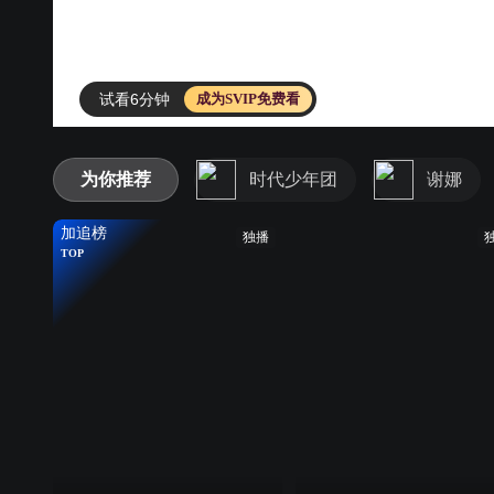
试看6分钟
成为SVIP免费看
为你推荐
时代少年团
谢娜
加追榜
独播
TOP