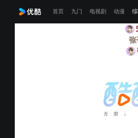
首页
九门
电视剧
动漫
综
宋亚轩
张哥在肯
张真