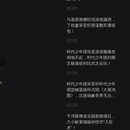
01:07
马嘉祺谢娜狂找游戏漏洞，
丁程鑫宋亚轩密谋翻车遭抓
包！
02:15
时代少年团张真源戏瘾爆发
倒地不起，时代少年团刘耀
文杨迪拔剑比武太会玩！
01:16
P
时代少年团宋亚轩时代少年
团贺峻霖循环式唱《大展鸿
图》，沉迷抽象世界无法自
拔！
01:25
于洋眼馋游乐园刺激项目，
六小龄童揭秘孙悟空“入肚
术”！