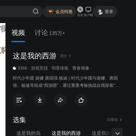
会员特惠
登录
历史
客户端
：耀文。我来啦
宋亚轩我来了
视频
讨论
135万+
！！
芽芽我来了
这是我的西游
简介
3366
游戏竞技
明星体验
青春偶像
时代少年团 谢娜 唐国强 杨迪 | 时代少年团与谢娜、唐国
强、杨迪等组成“西游团”，通过重重考验挑战自我探索“西
游精神”。
选集
10期全
这是我的岛
这是我的西游
这是我的西游2