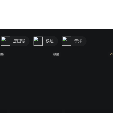
唐国强
杨迪
于洋
独播
独播
VI