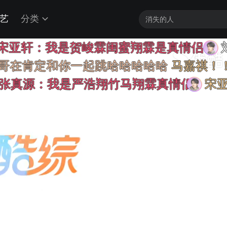
艺
分类
：我是贺峻霖闺蜜翔霖是真情侣
刘耀文
定和你一起跳哈哈哈哈哈
马嘉祺！！！！
源：我是严浩翔竹马翔霖真情侣
宋亚轩：