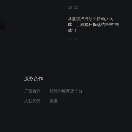
02:23
马嘉祺严浩翔比拼颠乒乓
球，丁程鑫狂捣乱结果被“制
裁”！
02:10
杨迪撞脸GAI相似度百分
付费
百？游戏黑洞时代少年团张
真源掉线不断！
02:22
服务合作
时代少年团宋亚轩变身忙碌
付费
吧台小哥，时代少年团丁程
广告合作
优酷内容开放平台
鑫时代少年团严浩翔共享同
入驻优酷
娱盘
款美食！
02:59
时代少年团马嘉祺在屋里架
付费
棚练歌，时代少年团严浩翔
谢娜暖心分享解压秘诀！