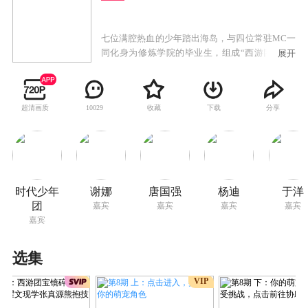
七位满腔热血的少年踏出海岛，与四位常驻MC一
同化身为修炼学院的毕业生，组成“西游团”去寻
展开
找掉入人间的金箍原石。以小人物的视角重新踏
上西游之路，他们将在人间经历重重截然不同的
考验，直面困境、挑战自我，在现实与理想之间
超清画质
收藏
下载
分享
10029
寻找平衡，找寻当代人的“西游精神”。
时代少年
谢娜
唐国强
杨迪
于洋
团
嘉宾
嘉宾
嘉宾
嘉宾
嘉宾
选集
VIP