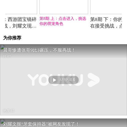
2025-06-09期
2025-06-13期
2025-
第8期 上：点击进入，挑选
场：西游团宝镜碎
第8期 下：你的
你的萌宠角色
集战，刘耀文现学
在接受挑战，点
源熊抱技能！
协助
为你推荐
晨哥惨遭张哥9比1碾压，不服再战！
01:07
APP内观看
热度 85
刘耀文抠“牙套保持器”被网友发现了！