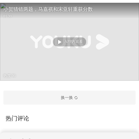
小贺猜错两题，马嘉祺和宋亚轩重获分数
01:30
APP内观看
热度 96
换一换
热门评论