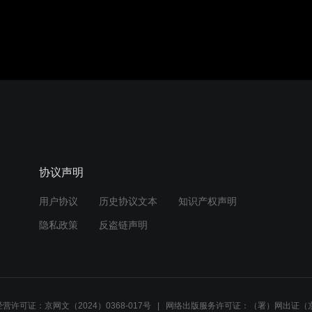
协议声明
用户协议
历史协议文本
知识产权声明
隐私政策
反盗链声明
营许可证：京网文（2024）0368-017号
网络出版服务许可证：（署）网出证（京