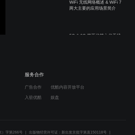
WiFi 无线网络概述 & WiFi 7
两大主要的应用场景简介
5G & 6G 第五代第六代无线
通信技术及其与综合布线的
关系
AIDC智算中心超高速网络传
服务合作
输所需的布线组件与链接方
式简介
广告合作
优酷内容开放平台
入驻优酷
娱盘
AIDC智算中心光纤主干
400G应用的几种主要连接
方式
）字第266号
出版物经营许可证：新出发京批字第直150118号