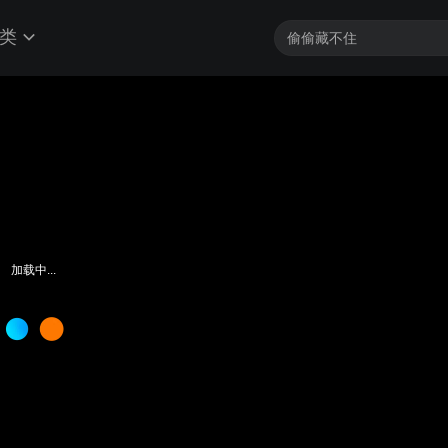
类
加载中...