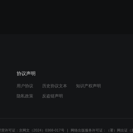
协议声明
用户协议
历史协议文本
知识产权声明
隐私政策
反盗链声明
营许可证：京网文（2024）0368-017号
网络出版服务许可证：（署）网出证（京