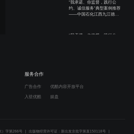
“我承诺、你监督，践行公
约、诚信服务”典型案例推荐
——中国石化江西九江德化
路加油站
“我承诺、你监督，践行公
约、诚信服务”典型案例推荐
——中国石化江西景德镇陶
玉路加油站
“我承诺、你监督，践行公
服务合作
约、诚信服务”典型案例推荐
——江西省上饶市广丰区江
投能链西坛加油站
广告合作
优酷内容开放平台
入驻优酷
娱盘
“我承诺、你监督，践行公
约、诚信服务”典型案例推荐
——江西高速石化宜遂高速
井冈山东服务区北加油站
）字第266号
出版物经营许可证：新出发京批字第直150118号