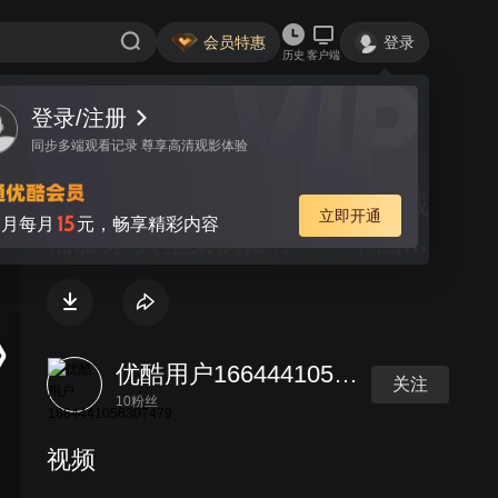
会员特惠
登录
历史
客户端
视频
讨论
“我承诺、你监督，践行公约、诚
信服务”典型案例推荐——中国石
化江苏扬州渡江加能站
优酷用户1664441056307479
关注
10粉丝
视频