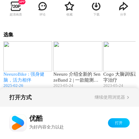
超清画质
评论
收藏
下载
分享
选集
7
01:23
01:15
思
NeeuroBike : 强身健
Neeuro 介绍全新的 Sen
Cogo 大脑训练课程
脑，活力相伴
zeBand 2 | 一款能测量
字治疗
2025-02-26
2023-05-24
2023-05-24
脑电波的非侵入性检测
头环
打开方式
继续使用浏览器
Copyright©
2026
优酷 youku.com
版权所有
京ICP备06050721号-1
优酷
打开
为好内容全力以赴