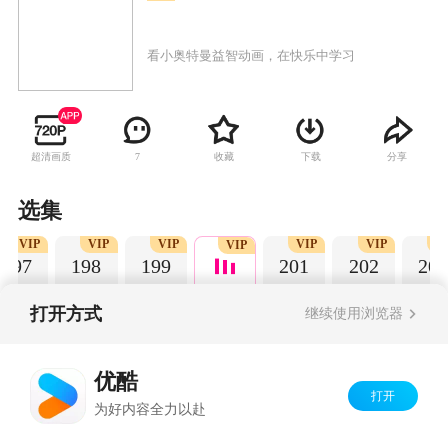
看小奥特曼益智动画，在快乐中学习
超清画质
收藏
下载
分享
7
选集
VIP
VIP
VIP
VIP
VIP
V
VIP
197
198
199
201
202
203
打开方式
继续使用浏览器
Copyright©
2026
优酷 youku.com
版权所有
优酷
京ICP备06050721号-1
打开
为好内容全力以赴