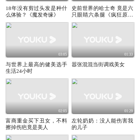
18年没有剪过头发是种什
史前世界的哈士奇 竟是六
么体验？《魔发奇缘》
只眼睛六条腿《疯狂原始
人2》
03:05
01:33
与世界上最高的健美选手
嚣张混混当街调戏美女
生活24小时
02:05
01:29
富商重金买下丑女，不料
左轮奶奶：没人能伤害我
擦掉伤疤竟是美人
的儿子