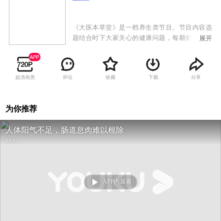
《大医本草堂》是一档养生类节目。节目内容选
题结合时下大家关心的健康问题，每期都会邀请
展开
国内中医界人物现场给出专业解答，通过专业讲
解、举例对比、观众互动等，将健康养生知识用
生动活泼的形式传递给观众。
超清画质
评论
收藏
下载
分享
为你推荐
人体阳气不足，肠道息肉难以根除
00:51
APP内观看