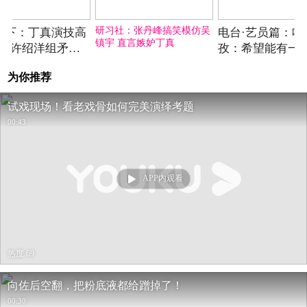
2025-05-17期
2025-05-18期
2025
研习社：张丹峰搞笑模仿吴
期 下：丁真演技高
电台·艺员篇：哈
镇宇 直言嫉妒丁真
现 许绍洋组矛盾
孜：希望能有一
化
角色
为你推荐
试戏现场！看老戏骨如何完美演绎考题
00:43
APP内观看
热度 69
向佐后空翻，把粉底液都给蹭掉了！
00:30