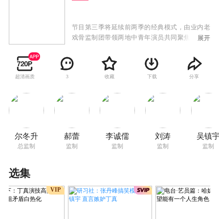
节目第三季将延续前两季的经典模式，由业内老
戏骨监制团带领两地中青年演员共同聚焦演员职
展开
场生态，回归演员初心，以经典影视作品为主要
演绎题材，展开能力与素养的双重考验，直面市
场，近距离接触顶级资源，最终诞生年度无限之
超清画质
收藏
下载
分享
3
星。
尔冬升
郝蕾
李诚儒
刘涛
吴镇
总监制
监制
监制
监制
监制
选集
VIP