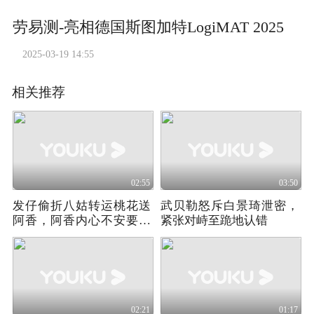
劳易测-亮相德国斯图加特LogiMAT 2025
2025-03-19 14:55
相关推荐
02:55
03:50
发仔偷折八姑转运桃花送
武贝勒怒斥白景琦泄密，
阿香，阿香内心不安要归
紧张对峙至跪地认错
还
02:21
01:17