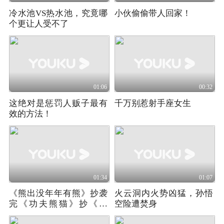
冷水池VS热水池，究竟哪
小伙偷偷带人回家！
个更让人受不了
01:06
00:32
这绝对是惩罚人贩子最有
千万别惹射手座女生
效的方法！
01:34
01:07
《熊出没年年有熊》抄袭
火云洞内火势凶猛，孙悟
完《功夫熊猫》抄《哪
空险遭焚身
吒》