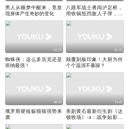
男人从睡梦中醒来，竟发
八路军战士勇闯泸定桥，
现身体产生奇妙的变化
用铁锅抵挡敌人子弹，战
争片
03:25
01:35
蜘蛛侠：这么多浩克还是
颠覆刻板印象！大厨为何
班纳最强！
个个温润不暴躁？
08:19
14:43
俄罗斯硬核躲猫猫强势来
美剧黄石最新衍生剧《达
袭
顿牧场》-4：战争如影随
形