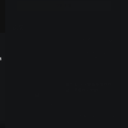
上标新立异，在众多竞技类真人秀中，突出节目概念传
立即开通
达，具有自己独特的亮点。作为午间传奇榜样节目，成功
打造品牌合作的优质样板间！伙伴需求实时响应，专属内
容快速上屏，成为面向00后受众的出圈爆款！
选集
365期全
三季
2022
2023
2024
2025
2026
第70期 “卧龙凤雏”齐聚一
VIP
队，今天的快乐是他们四兄
播
弟给的！
2025-03-11期
第71期 冲冲家族化身夸夸
VIP
团，尽显夸人才能
2025-03-12期
第72期 我被惊呆了！冲冲家
VIP
族分享生活中的小美好