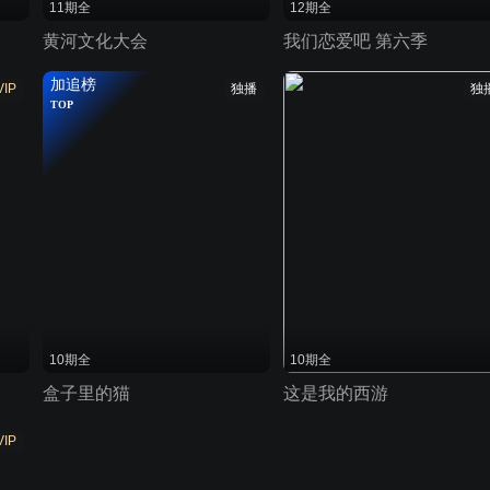
11期全
12期全
黄河文化大会
我们恋爱吧 第六季
加追榜
VIP
独播
独
TOP
10期全
10期全
盒子里的猫
这是我的西游
VIP