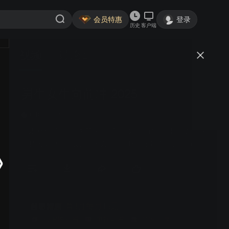
会员特惠
登录
历史
客户端
视频
讨论
1
男生女生向前冲 2025
简介
640
游戏
闯关
韩露 张怡乐 陈启 李子涵 | 《男生女生向前冲》是安徽卫视
一档大型户外竞技类真人秀节目，区别于所有同类的节
目，特别设置男女双赛道，目的是为保证男女选手都能呈
现不同的看点和亮点。赛道将专门针对男女不同的运动特
点，进行不同的关卡设计：男生赛道将更注重力量与速
度，而女生赛道则在智慧与趣味上更为讲究。男女赛道精
彩纷呈，水上游戏关卡重重，惊险刺激爆笑升级，更有从
首3月每月15元
热带雨林到冰河世纪的全新视觉享受，节目从赛制、形式