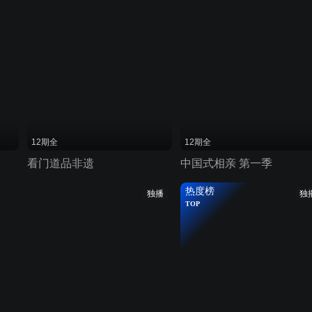
12期全
12期全
看门道品非遗
中国式相亲 第一季
热度榜
独播
独
TOP