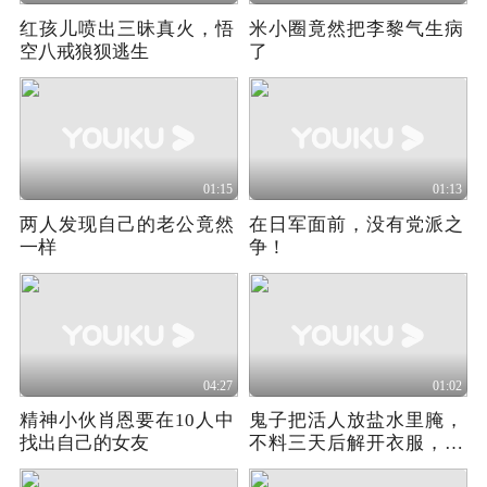
红孩儿喷出三昧真火，悟
米小圈竟然把李黎气生病
空八戒狼狈逃生
了
01:15
01:13
两人发现自己的老公竟然
在日军面前，没有党派之
一样
争！
04:27
01:02
精神小伙肖恩要在10人中
鬼子把活人放盐水里腌，
找出自己的女友
不料三天后解开衣服，直
接吓傻所有鬼子