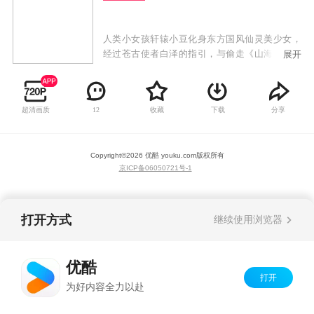
人类小女孩轩辕小豆化身东方国风仙灵美少女，
经过苍古使者白泽的指引，与偷走《山海卷轴之
展开
龙子残篇》的幽月女王对抗，拯救世界！
超清画质
收藏
下载
分享
12
Copyright©
2026
优酷 youku.com
版权所有
京ICP备06050721号-1
打开方式
继续使用浏览器
优酷
打开
为好内容全力以赴