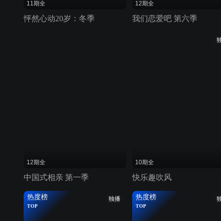
11期全
12期全
怦然心动20岁：冬季
我们恋爱吧 第六季
12期全
10期全
中国式相亲 第一季
快乐趣吹风
热度榜
热度榜
独播
TOP
TOP