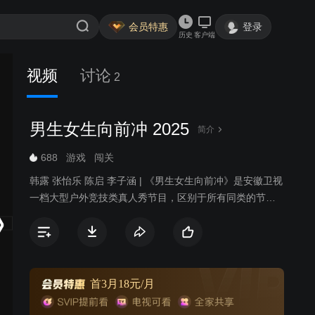
会员特惠
登录
历史
客户端
视频
讨论
2
男生女生向前冲 2025
简介
688
游戏
闯关
韩露 张怡乐 陈启 李子涵 | 《男生女生向前冲》是安徽卫视
一档大型户外竞技类真人秀节目，区别于所有同类的节
目，特别设置男女双赛道，目的是为保证男女选手都能呈
现不同的看点和亮点。赛道将专门针对男女不同的运动特
点，进行不同的关卡设计：男生赛道将更注重力量与速
度，而女生赛道则在智慧与趣味上更为讲究。男女赛道精
彩纷呈，水上游戏关卡重重，惊险刺激爆笑升级，更有从
首3月18元/月
热带雨林到冰河世纪的全新视觉享受，节目从赛制、形式