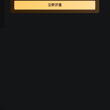
上标新立异，在众多竞技类真人秀中，突出节目概念传
立即开通
达，具有自己独特的亮点。作为午间传奇榜样节目，成功
打造品牌合作的优质样板间！伙伴需求实时响应，专属内
容快速上屏，成为面向00后受众的出圈爆款！