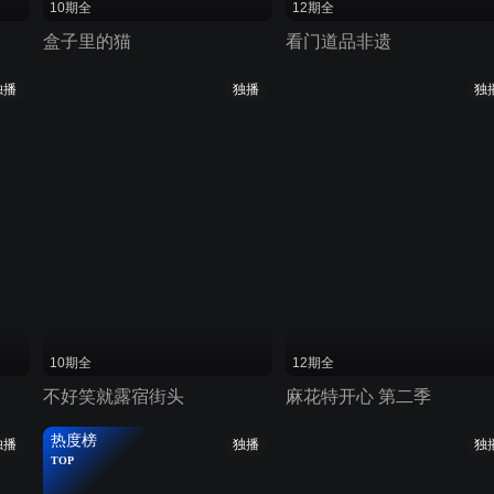
10期全
12期全
盒子里的猫
看门道品非遗
独播
独播
独
10期全
12期全
不好笑就露宿街头
麻花特开心 第二季
热度榜
独播
独播
独
TOP