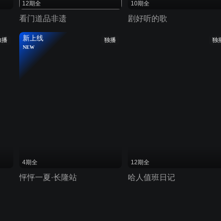
12期全
10期全
看门道品非遗
剧好听的歌
新上线
独播
独播
独
NEW
4期全
12期全
怦怦一夏·长隆站
哈人值班日记