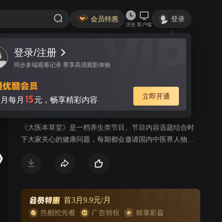
会员特惠
登录
历史
客户端
登录/注册
视频
讨论
同步多端观看记录 尊享高清观影体验
大医本草堂 2025
简介
立即开通
15
月每月
元，畅享精彩内容
中国/2025/健康养生知识大课堂
《大医本草堂》是一档养生类节目。节目内容选题结合时
下大家关心的健康问题，每期都会邀请国内中医界人物现
场给出专业解答，通过专业讲解、举例对比、观众互动
等，将健康养生知识用生动活泼的形式传递给观众。
首3月9.9元/月