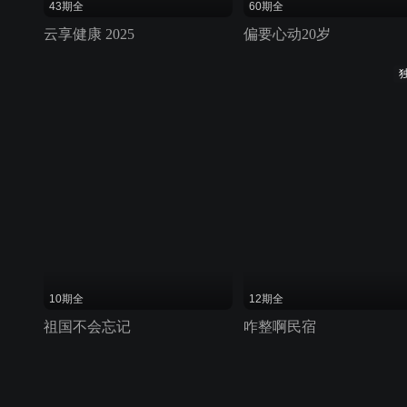
43期全
60期全
云享健康 2025
偏要心动20岁
10期全
12期全
祖国不会忘记
咋整啊民宿