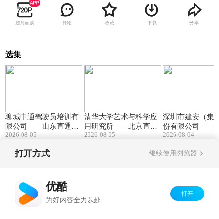
超清画质
评论
收藏
下载
分享
选集
01:18
05:17
聊城中通驾驶员培训有
清华大学艺术与科学应
深圳市建安（集
限公司——山东直通车
用研究所——北京直通
份有限公司——
2026-08-05
2026-08-05
2026-08-04
发布山东电视台播出
车发布北京电视台播出
焦点发布广东电
出
打开方式
继续使用浏览器
Copyright©
2026
优酷 youku.com
版权所有
京ICP备06050721号-1
优酷
打开
为好内容全力以赴