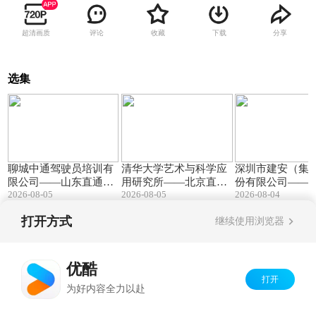
超清画质
评论
收藏
下载
分享
选集
01:18
05:17
聊城中通驾驶员培训有
清华大学艺术与科学应
深圳市建安（集
限公司——山东直通车
用研究所——北京直通
份有限公司——
2026-08-05
2026-08-05
2026-08-04
发布山东电视台播出
车发布北京电视台播出
焦点发布广东电
出
打开方式
继续使用浏览器
Copyright©
2026
优酷 youku.com
版权所有
京ICP备06050721号-1
优酷
打开
为好内容全力以赴