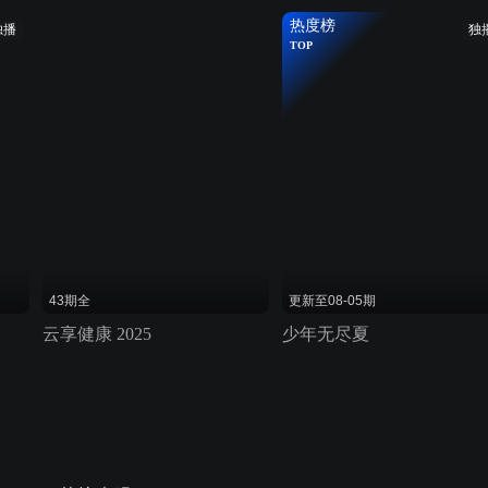
热度榜
独播
独
TOP
43期全
更新至08-05期
云享健康 2025
少年无尽夏