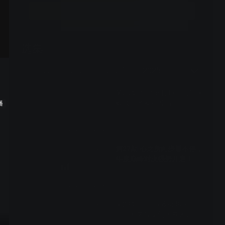
上标新立异，在众多竞技类真人秀中，突出节目概念传
立即开通
达，具有自己独特的亮点。作为午间传奇榜样节目，成功
打造品牌合作的优质样板间！伙伴需求实时响应，专属内
容快速上屏，成为面向00后受众的出圈爆款！
选集
365期全
三季
2022
2023
2024
2025
2026
第26期 擂台赛打响，向年度
VIP
最强王者发起冲击！
播
2025-01-26期
第27期 心之所向步履不停，
VIP
年度巅峰对决强势开启！
2025-01-27期
第28期 冲冲联欢会热闹开
VIP
演，帅男靓女们大秀才艺