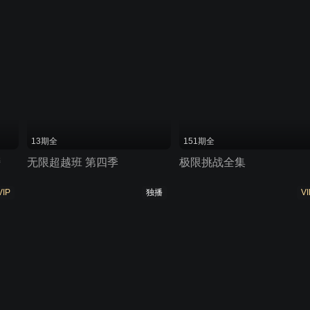
13期全
151期全
榜
无限超越班 第四季
极限挑战全集
VIP
独播
VI