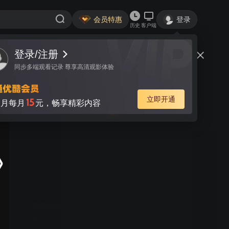
会员特惠
登录
历史
客户端
登录/注册
视频
讨论
5
同步多端观看记录 尊享高清观影体验
男生女生向前冲 2025
简介
立即开通
15
月每月
元，畅享精彩内容
664
游戏
闯关
韩露 张怡乐 陈启 李子涵 | 《男生女生向前冲》是安徽卫视
一档大型户外竞技类真人秀节目，区别于所有同类的节
目，特别设置男女双赛道，目的是为保证男女选手都能呈
现不同的看点和亮点。赛道将专门针对男女不同的运动特
点，进行不同的关卡设计：男生赛道将更注重力量与速
度，而女生赛道则在智慧与趣味上更为讲究。男女赛道精
彩纷呈，水上游戏关卡重重，惊险刺激爆笑升级，更有从
首3月9.9元/月
热带雨林到冰河世纪的全新视觉享受，节目从赛制、形式