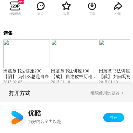
超清画质
评论
收藏
下载
分享
选集
29:05
49:02
田蕴章书法讲座230
田蕴章书法讲座190
田蕴章书法讲座1
【阴】 为什么总是自序
【成】 自述攻书历程
【骥】 如何写好
2015-02-02
2015-01-10
2015-01-10
(一)
字
打开方式
继续使用浏览器
Copyright©
2026
优酷 youku.com
版权所有
京ICP备06050721号-1
优酷
打开
为好内容全力以赴